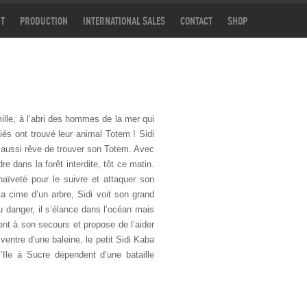
T
PRODUCTION
INTERNATIONAL SALES
CONTACT
SHOP
mille, à l’abri des hommes de la mer qui
iés ont trouvé leur animal Totem ! Sidi
i aussi rêve de trouver son Totem. Avec
e dans la forêt interdite, tôt ce matin.
aïveté pour le suivre et attaquer son
 la cime d’un arbre, Sidi voit son grand
 danger, il s’élance dans l’océan mais
nt à son secours et propose de l’aider
 ventre d’une baleine, le petit Sidi Kaba
’Ile à Sucre dépendent d’une bataille