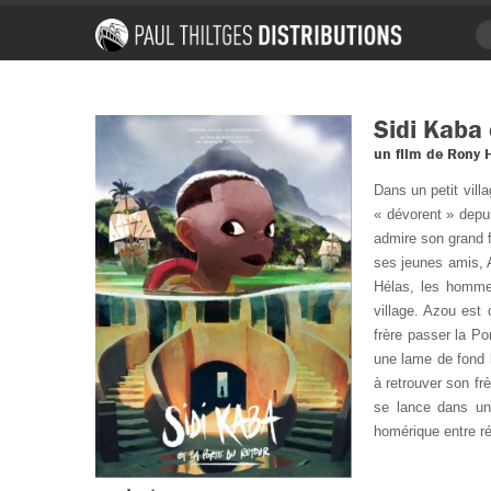
Sidi Kaba 
un film de Rony 
Dans un petit vill
« dévorent » depui
admire son grand f
ses jeunes amis, A
Hélas, les hommes
village. Azou est 
frère passer la P
une lame de fond 
à retrouver son frè
se lance dans une
homérique entre ré