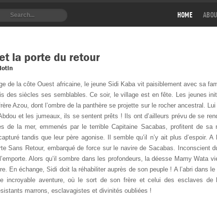
HOME
ABOU
et la porte du retour
Hotin
age de la côte Ouest africaine, le jeune Sidi Kaba vit paisiblement avec sa fa
s des siècles ses semblables. Ce soir, le village est en fête. Les jeunes init
rère Azou, dont l’ombre de la panthère se projette sur le rocher ancestral. Lu
bdou et les jumeaux, ils se sentent prêts ! Ils ont d’ailleurs prévu de se rendr
 de la mer, emmenés par le terrible Capitaine Sacabas, profitent de sa n
capturé tandis que leur père agonise. Il semble qu’il n’y ait plus d’espoir. A
orte Sans Retour, embarqué de force sur le navire de Sacabas. Inconscient du
l’emporte. Alors qu’il sombre dans les profondeurs, la déesse Mamy Wata vie
re. En échange, Sidi doit la réhabiliter auprès de son peuple ! A l’abri dans le
 incroyable aventure, où le sort de son frère et celui des esclaves de l
sistants marrons, esclavagistes et divinités oubliées !